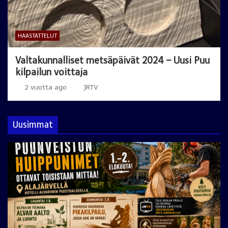
HAASTATTELUT
Valtakunnalliset metsäpäivät 2024 – Uusi Puu
kilpailun voittaja
2 vuotta ago
JRTV
Uusimmat