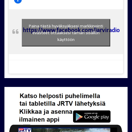
Paina tästä hyväksyäksesi markkinointi
https://www.facebook.com/jarviradio
evästeet ottaaksesi tämän sisällön
käyttöön