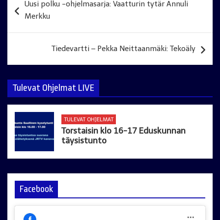
Uusi polku -ohjelmasarja: Vaatturin tytär Annuli
selaus
Merkku
Tiedevartti – Pekka Neittaanmäki: Tekoäly
Tulevat Ohjelmat LIVE
TULEVAT OHJELMAT
Torstaisin klo 16-17 Eduskunnan
täysistunto
Facebook