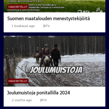
HAASTATTELUT
Suomen maatalouden menestystekijöitä
1 kuukausi ago
JRTV
HAASTATTELUT
Joulumuistoja ponitallilla 2024
2 vuotta ago
JRTV