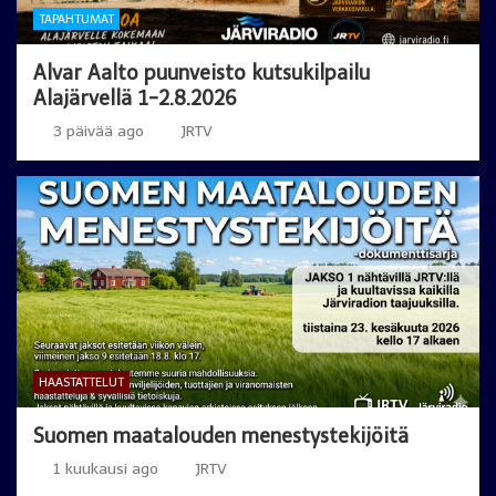
TAPAHTUMAT
Alvar Aalto puunveisto kutsukilpailu
Alajärvellä 1-2.8.2026
3 päivää ago
JRTV
HAASTATTELUT
Suomen maatalouden menestystekijöitä
1 kuukausi ago
JRTV