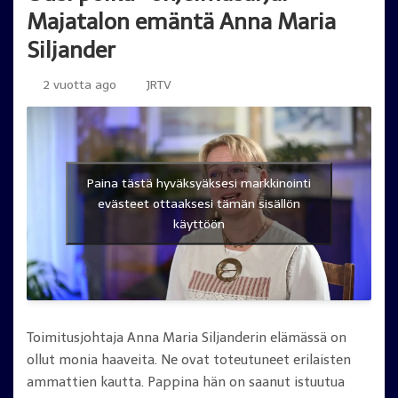
Majatalon emäntä Anna Maria
Siljander
2 vuotta ago
JRTV
Paina tästä hyväksyäksesi markkinointi
evästeet ottaaksesi tämän sisällön
käyttöön
Toimitusjohtaja Anna Maria Siljanderin elämässä on
ollut monia haaveita. Ne ovat toteutuneet erilaisten
ammattien kautta. Pappina hän on saanut istuutua