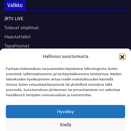
Valikko
JRTV LIVE
Tulevat ohjelmat
Haastattelut
Tapahtumat
Viihde
Hallinnoi suostumusta
Urheilu
Parhaan kokemuksen tarjoamiseksi käytämme teknologioita, kuten
Terveys
evästeitä, tallentaaksemme ja/tai käyttääksemme laitetietoja. Näiden
tekniikoiden hyväksyminen antaa meille mahdollisuuden käsitellä
Tekniikka
tietoja, kuten selauskäyttäytymistä tai yksilöllisiä tunnuksia tällä
sivustolla. Suostumuksen jättäminen tai peruuttaminen voi vaikuttaa
Matkailu
haitallisesti tiettyihin ominaisuuksiin ja toimintoihin.
Kulttuuri
Moottoriurheilu
Hyväksy
Yritysesittelyt
Kiellä
Siirry Järviradion sivulle