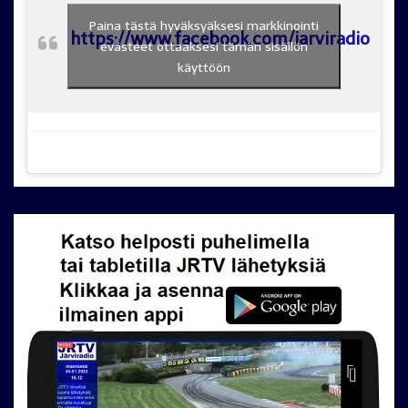
Paina tästä hyväksyäksesi markkinointi
https://www.facebook.com/jarviradio
evästeet ottaaksesi tämän sisällön
käyttöön