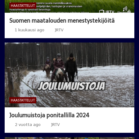
HAASTATTELUT
Suomen maatalouden menestystekijöitä
1 kuukausi ago
JRTV
HAASTATTELUT
Joulumuistoja ponitallilla 2024
2 vuotta ago
JRTV