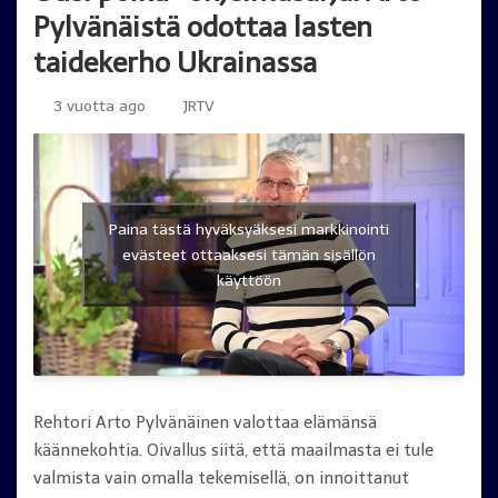
Pylvänäistä odottaa lasten
taidekerho Ukrainassa
3 vuotta ago
JRTV
Paina tästä hyväksyäksesi markkinointi
evästeet ottaaksesi tämän sisällön
käyttöön
Rehtori Arto Pylvänäinen valottaa elämänsä
käännekohtia. Oivallus siitä, että maailmasta ei tule
valmista vain omalla tekemisellä, on innoittanut