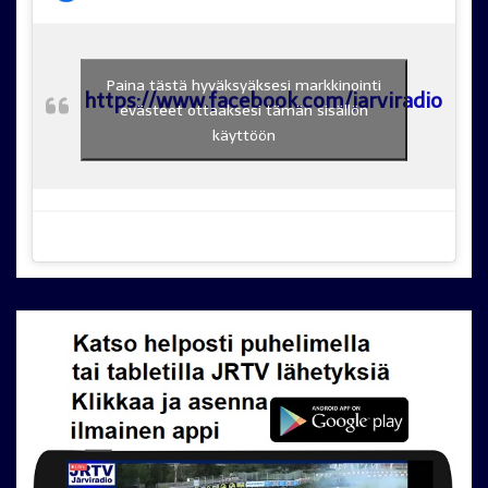
Paina tästä hyväksyäksesi markkinointi
https://www.facebook.com/jarviradio
evästeet ottaaksesi tämän sisällön
käyttöön