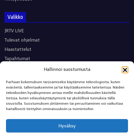
Valikko
JRTV LIVE
Tulevat ohjelmat
Haastattelut
Tapahtumat
Viihde
Hallinnoi suostumusta
Urheilu
Parhaan kokemuksen tarjoamiseksi käytämme teknologioita, kuten
Terveys
evästeitä, tallentaaksemme ja/tai käyttääksemme laitetietoja. Näiden
tekniikoiden hyväksyminen antaa meille mahdollisuuden käsitellä
Tekniikka
tietoja, kuten selauskäyttäytymistä tai yksilöllisiä tunnuksia tällä
sivustolla. Suostumuksen jättäminen tai peruuttaminen voi vaikuttaa
Matkailu
haitallisesti tiettyihin ominaisuuksiin ja toimintoihin.
Kulttuuri
Moottoriurheilu
Hyväksy
Yritysesittelyt