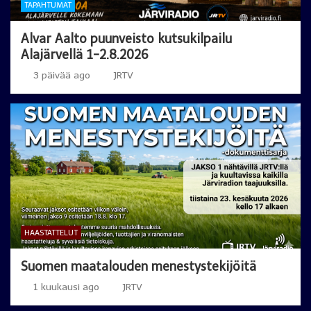
TAPAHTUMAT
Alvar Aalto puunveisto kutsukilpailu
Alajärvellä 1-2.8.2026
3 päivää ago
JRTV
HAASTATTELUT
Suomen maatalouden menestystekijöitä
1 kuukausi ago
JRTV