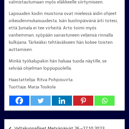
valmistautumaan myös eläkkeelle siirtymiseen.
Lapsuuden kodin muistona ovat mielessä äidin ohjeet
oikeudenmukaisuudesta. Isän kuolinpäivänä äiti totesi,
että Jumala ei tee virheitä. Arto toimi myös
vanhemman, syöpään sairastuneen veljensä rinnalla
kulkijana. Tärkeäksi tehtäväkseen hän kokee toisten
auttamisen.
Minkä työkalupakin hän haluaa tuoda näytille, se
selviää ohjelman loppupuolella.
Haastattelija: Ritva Pohjoisvirta
Tuottaja: Marja Toukola
Artikkelien
Valtakunnalliset Metsäpäivät 26.–27.10.2023