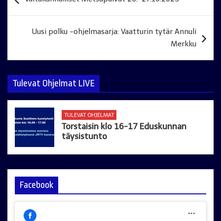
selaus
Uusi polku -ohjelmasarja: Vaatturin tytär Annuli
Merkku
Tulevat Ohjelmat LIVE
TULEVAT OHJELMAT
Torstaisin klo 16-17 Eduskunnan
täysistunto
Facebook